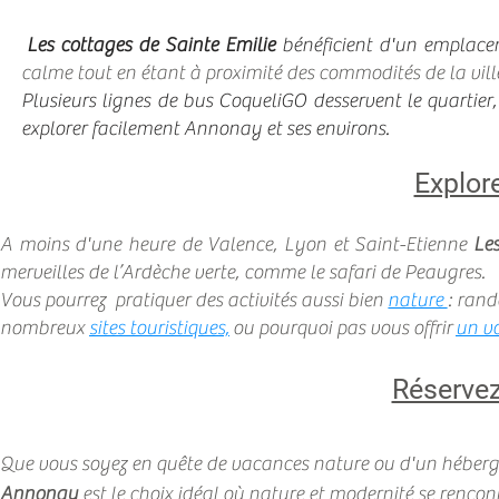
Les cottages de Sainte Emilie
bénéficient d'un emplace
calme tout en étant à proximité des
commodités de la ville
Plusieurs lignes
de bus CoqueliGO d
esservent le quartier
explorer facilement Annonay et ses environs.
Explor
A moins d'une heure de Valence, Lyon et Saint-Etienne
Le
merveilles de l’Ardèche verte, comme le safari de Peaugres.
Vous pourrez pratiquer des activités aussi bien
nature
: rand
nombreux
sites touristiques,
ou pourquoi pas vous offrir
un
v
Réservez
Que vous soyez en quête de vacances nature ou d'un héber
Annonay
est le choix idéal où nature et modernité se rencon