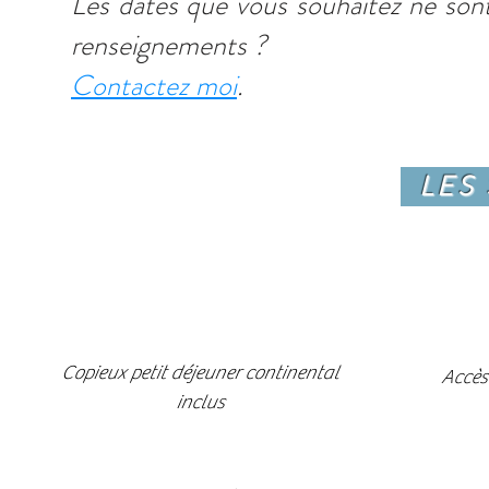
Les dates que vous souhaitez ne sont
renseignements ?
Contactez moi
.
LES 
Copieux petit déjeuner continental
Accès
inclus