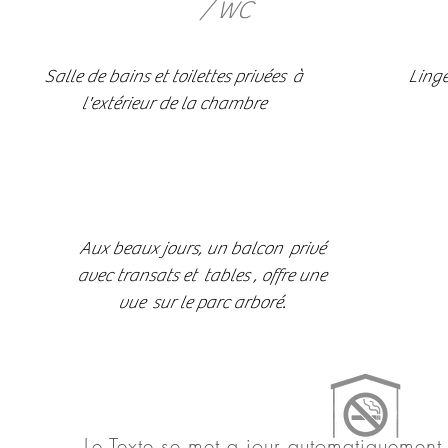
/ WC
Salle de bains et toilettes privées à
Linge
l'extérieur de la chambre
A
ux beaux jours, un balcon privé
avec transats et tables , offre une
vue sur le parc arboré.
Le Texte se met a jour automatiquement l